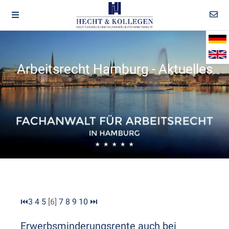
Arbeitsrecht Hamburg - Aktuelles
⏮
3
4
5
[6]
7
8
9
10
⏭
Erwerbsminderungsrente auch bei