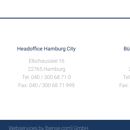
Headoffice Hamburg City
Bü
Elbchaussee 16
22765 Hamburg
Tel: 040 / 300 68 71 0
Tel
Fax: 040 / 300 68 71 999
Fax:
Webservices by [bense.com] GmbH