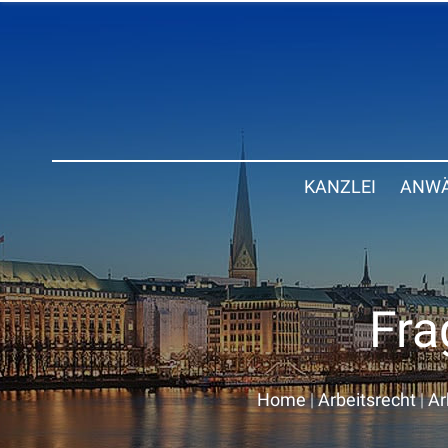
KANZLEI
ANWÄ
Fra
Home
|
Arbeitsrecht
|
Ar