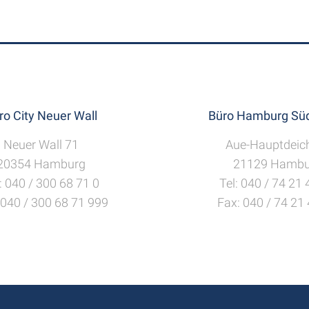
ro City Neuer Wall
Büro Hamburg Süd
Neuer Wall 71
Aue-Hauptdeic
20354 Hamburg
21129 Hambu
: 040 / 300 68 71 0
Tel: 040 / 74 21
 040 / 300 68 71 999
Fax: 040 / 74 21