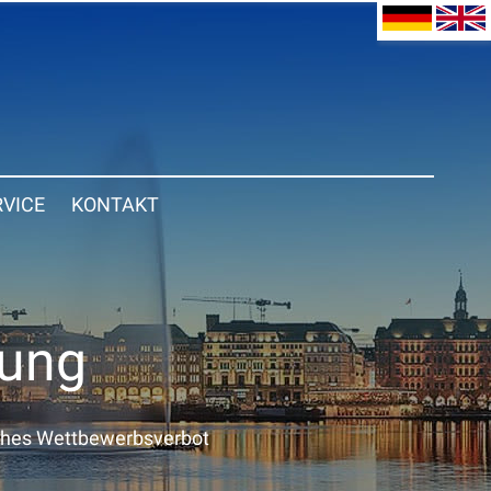
RVICE
KONTAKT
gung
ches Wettbewerbsverbot