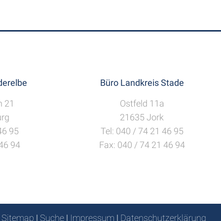
erelbe
Büro Landkreis Stade
h 21
Ostfeld 11a
rg
21635 Jork
 46 95
Tel: 040 / 74 21 46 95
 46 94
Fax: 040 / 74 21 46 94
Sitemap
|
Suche
|
Impressum
|
Datenschutzerklärung